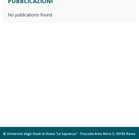
PUBBLICAZIONI
No publications found
© Università degli Studi di Roma "La Sapienza" - Piazzale Aldo Moro 5, 00185 Roma