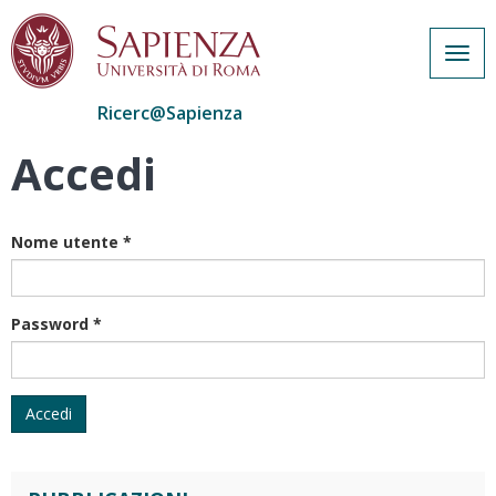
Togg
navig
Ricerc@Sapienza
Accedi
Salta
al
contenuto
principale
Nome utente
*
Password
*
Accedi