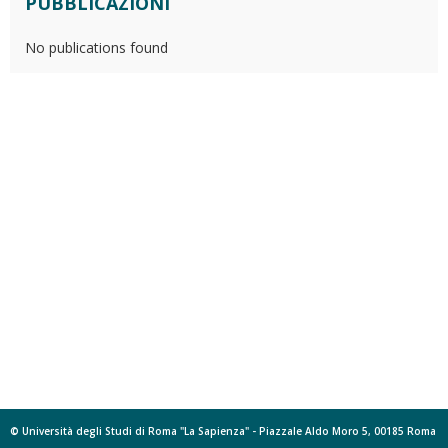
PUBBLICAZIONI
No publications found
© Università degli Studi di Roma "La Sapienza" - Piazzale Aldo Moro 5, 00185 Roma