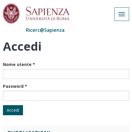
Togg
navig
Ricerc@Sapienza
Accedi
Salta
al
contenuto
principale
Nome utente
*
Password
*
Accedi