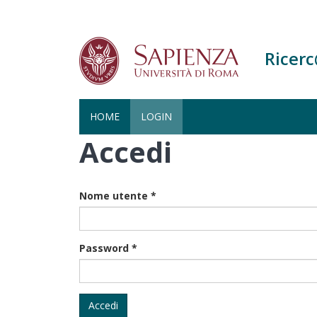
Ricer
HOME
LOGIN
Accedi
Salta
al
contenuto
principale
Nome utente
*
Password
*
Accedi