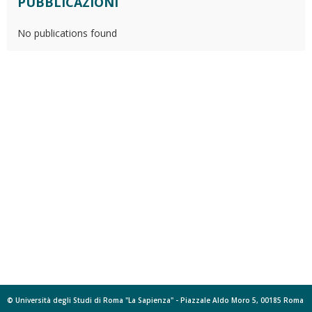
PUBBLICAZIONI
No publications found
© Università degli Studi di Roma "La Sapienza" - Piazzale Aldo Moro 5, 00185 Roma