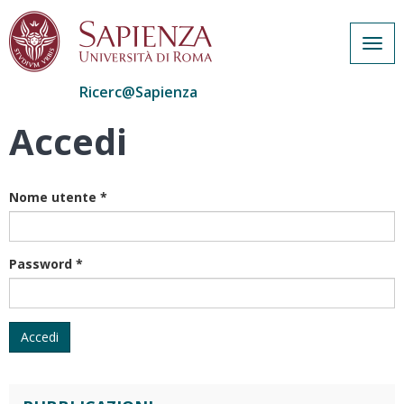
Togg
navig
Ricerc@Sapienza
Accedi
Salta
al
contenuto
principale
Nome utente
*
Password
*
Accedi