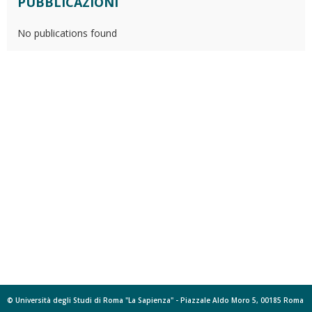
PUBBLICAZIONI
No publications found
© Università degli Studi di Roma "La Sapienza" - Piazzale Aldo Moro 5, 00185 Roma