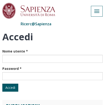
Togg
navig
Ricerc@Sapienza
Accedi
Salta
al
contenuto
principale
Nome utente
*
Password
*
Accedi