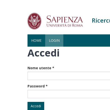
Ricer
HOME
LOGIN
Accedi
Salta
al
contenuto
principale
Nome utente
*
Password
*
Accedi