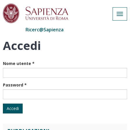
Togg
navig
Ricerc@Sapienza
Accedi
Salta
al
contenuto
principale
Nome utente
*
Password
*
Accedi