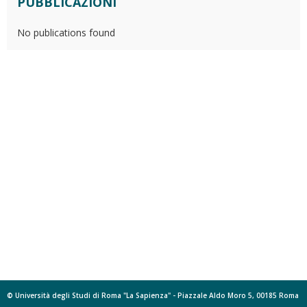
PUBBLICAZIONI
No publications found
© Università degli Studi di Roma "La Sapienza" - Piazzale Aldo Moro 5, 00185 Roma