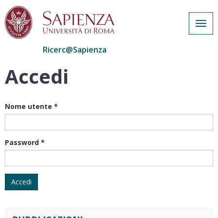
Togg
navig
Ricerc@Sapienza
Accedi
Salta
al
contenuto
principale
Nome utente
*
Password
*
Accedi