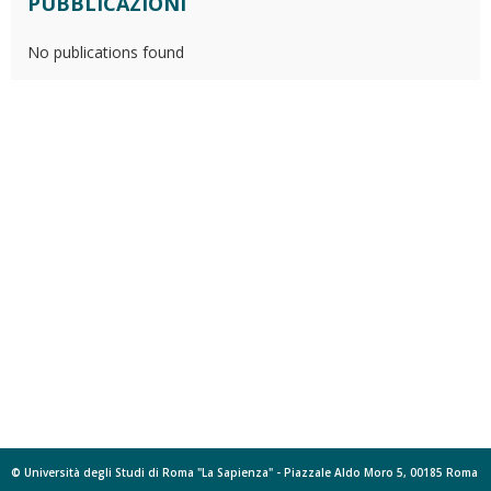
PUBBLICAZIONI
No publications found
© Università degli Studi di Roma "La Sapienza" - Piazzale Aldo Moro 5, 00185 Roma