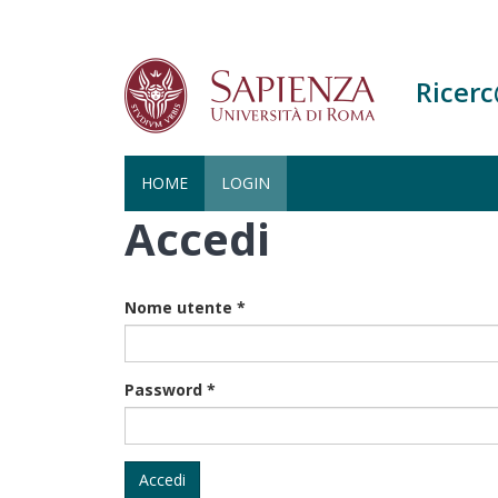
Ricer
HOME
LOGIN
Accedi
Salta
al
contenuto
principale
Nome utente
*
Password
*
Accedi