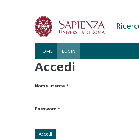
Ricer
HOME
LOGIN
Accedi
Salta
al
contenuto
principale
Nome utente
*
Password
*
Accedi