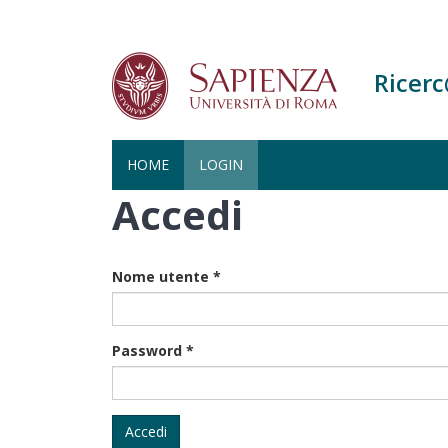
Ricer
HOME
LOGIN
Accedi
Salta
al
contenuto
principale
Nome utente
*
Password
*
Accedi