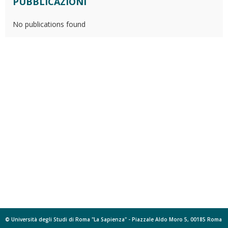
PUBBLICAZIONI
No publications found
© Università degli Studi di Roma "La Sapienza" - Piazzale Aldo Moro 5, 00185 Roma