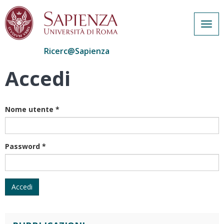
Togg
navig
Ricerc@Sapienza
Accedi
Salta
al
contenuto
principale
Nome utente
*
Password
*
Accedi