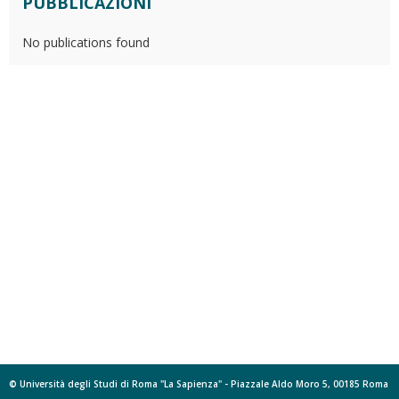
PUBBLICAZIONI
No publications found
© Università degli Studi di Roma "La Sapienza" - Piazzale Aldo Moro 5, 00185 Roma