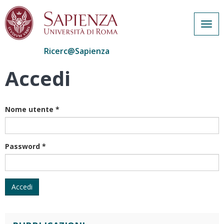
Togg
navig
Ricerc@Sapienza
Accedi
Salta
al
contenuto
principale
Nome utente
*
Password
*
Accedi