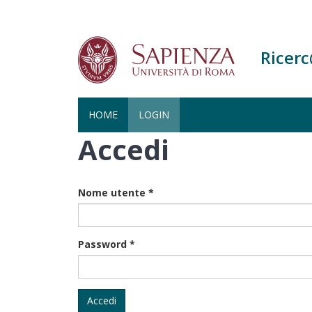
Ricer
HOME
LOGIN
Accedi
Salta
al
contenuto
principale
Nome utente
*
Password
*
Accedi