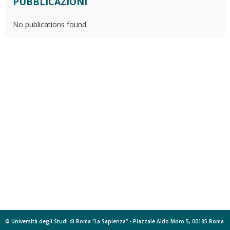
PUBBLICAZIONI
No publications found
© Università degli Studi di Roma "La Sapienza" - Piazzale Aldo Moro 5, 00185 Roma