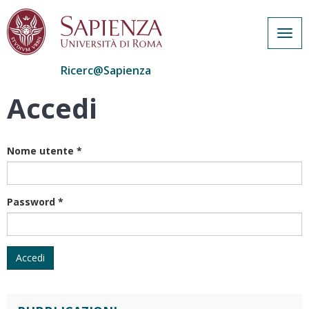
Togg
navig
Ricerc@Sapienza
Accedi
Salta
al
contenuto
principale
Nome utente
*
Password
*
Accedi