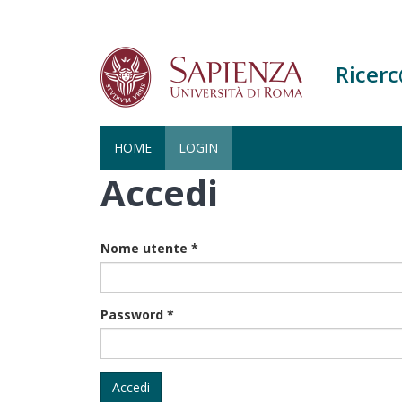
Ricer
HOME
LOGIN
Accedi
Salta
al
contenuto
principale
Nome utente
*
Password
*
Accedi