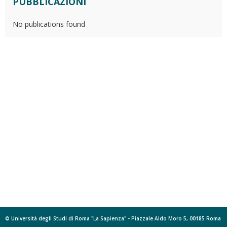
PUBBLICAZIONI
No publications found
© Università degli Studi di Roma "La Sapienza" - Piazzale Aldo Moro 5, 00185 Roma