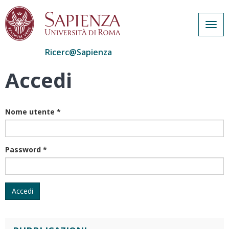
Togg
navig
Ricerc@Sapienza
Accedi
Salta
al
contenuto
principale
Nome utente
*
Password
*
Accedi