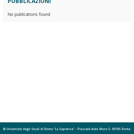
PUBBLICAZIONI
No publications found
© Università degli Studi di Roma "La Sapienza" - Piazzale Aldo Moro 5, 00185 Roma