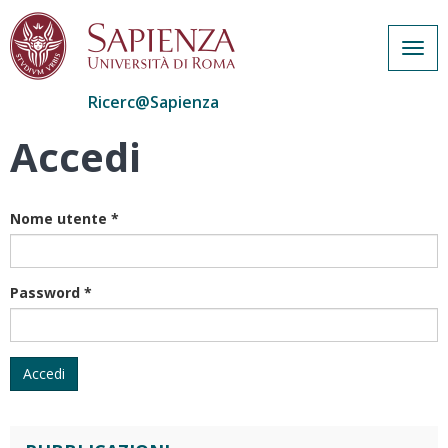
Togg
navig
Ricerc@Sapienza
Accedi
Salta
al
contenuto
principale
Nome utente
*
Password
*
Accedi