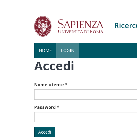
Ricer
HOME
LOGIN
Accedi
Salta
al
contenuto
principale
Nome utente
*
Password
*
Accedi