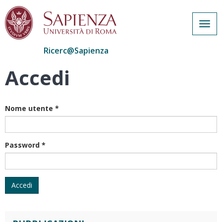
Togg
navig
Ricerc@Sapienza
Accedi
Salta
al
contenuto
principale
Nome utente
*
Password
*
Accedi