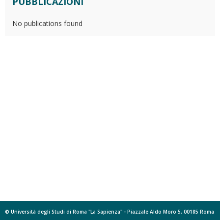
PUBBLICAZIONI
No publications found
© Università degli Studi di Roma "La Sapienza" - Piazzale Aldo Moro 5, 00185 Roma