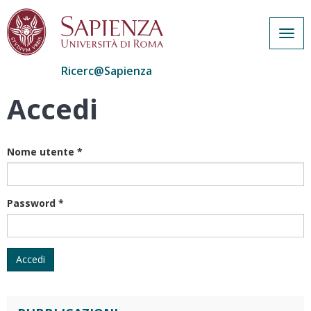
Togg
navig
Ricerc@Sapienza
Accedi
Salta
al
contenuto
principale
Nome utente
*
Password
*
Accedi