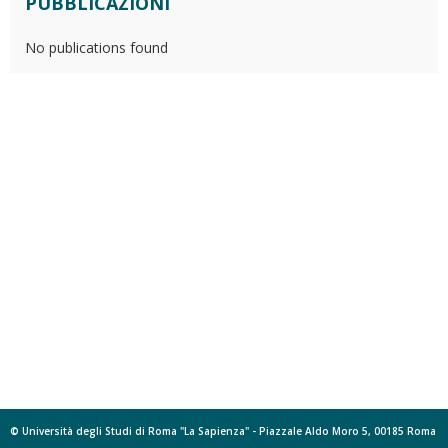
PUBBLICAZIONI
No publications found
© Università degli Studi di Roma "La Sapienza" - Piazzale Aldo Moro 5, 00185 Roma