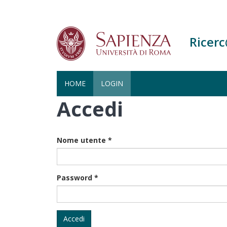
Ricer
HOME
LOGIN
Accedi
Salta
al
contenuto
principale
Nome utente
*
Password
*
Accedi