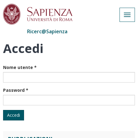
Togg
navig
Ricerc@Sapienza
Accedi
Salta
al
contenuto
principale
Nome utente
*
Password
*
Accedi