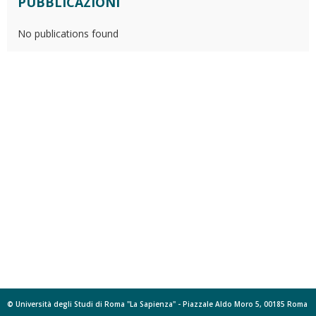
PUBBLICAZIONI
No publications found
© Università degli Studi di Roma "La Sapienza" - Piazzale Aldo Moro 5, 00185 Roma