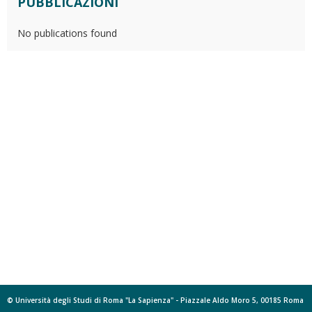
PUBBLICAZIONI
No publications found
© Università degli Studi di Roma "La Sapienza" - Piazzale Aldo Moro 5, 00185 Roma