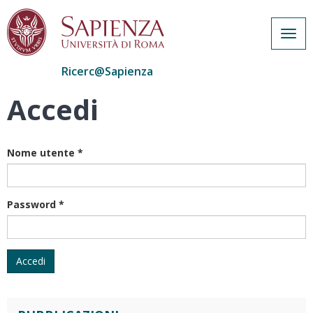
Togg
navig
Ricerc@Sapienza
Accedi
Salta
al
contenuto
principale
Nome utente
*
Password
*
Accedi