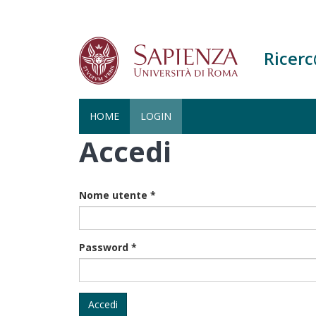
Ricer
HOME
LOGIN
Accedi
Salta
al
contenuto
principale
Nome utente
*
Password
*
Accedi