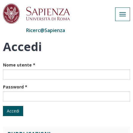
Togg
navig
Ricerc@Sapienza
Accedi
Salta
al
contenuto
principale
Nome utente
*
Password
*
Accedi