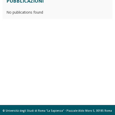
PUBBLICAZIONI
No publications found
© Università degli Studi di Roma "La Sapienza" - Piazzale Aldo Moro 5, 00185 Roma