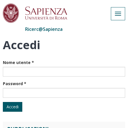
Togg
navig
Ricerc@Sapienza
Accedi
Salta
al
contenuto
principale
Nome utente
*
Password
*
Accedi