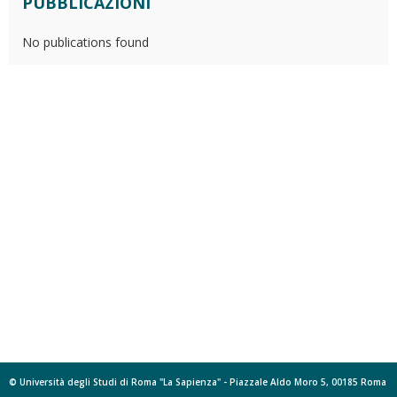
PUBBLICAZIONI
No publications found
© Università degli Studi di Roma "La Sapienza" - Piazzale Aldo Moro 5, 00185 Roma