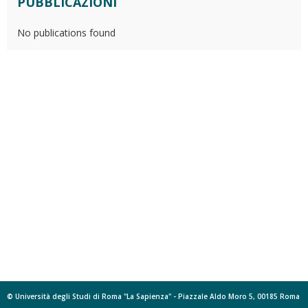
PUBBLICAZIONI
No publications found
© Università degli Studi di Roma "La Sapienza" - Piazzale Aldo Moro 5, 00185 Roma