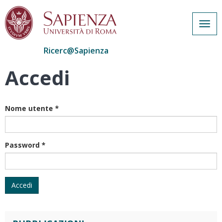
Togg
navig
Ricerc@Sapienza
Accedi
Salta
al
contenuto
principale
Nome utente
*
Password
*
Accedi