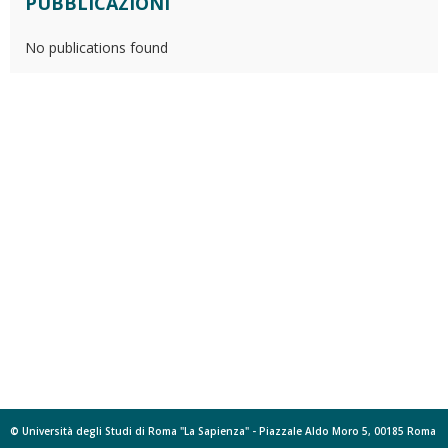
PUBBLICAZIONI
No publications found
© Università degli Studi di Roma "La Sapienza" - Piazzale Aldo Moro 5, 00185 Roma