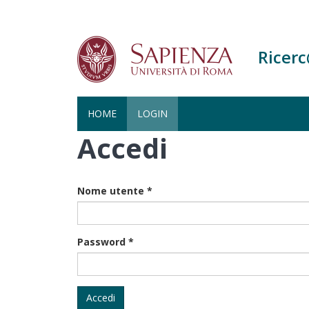
Ricer
HOME
LOGIN
Accedi
Salta
al
contenuto
principale
Nome utente
*
Password
*
Accedi