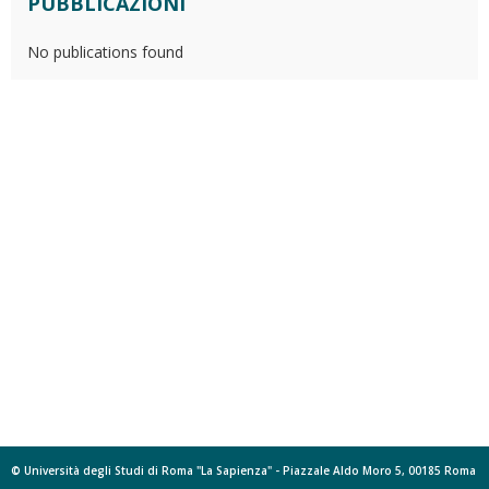
PUBBLICAZIONI
No publications found
© Università degli Studi di Roma "La Sapienza" - Piazzale Aldo Moro 5, 00185 Roma