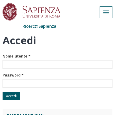
Togg
navig
Ricerc@Sapienza
Accedi
Salta
al
contenuto
principale
Nome utente
*
Password
*
Accedi