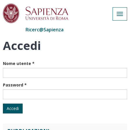
Togg
navig
Ricerc@Sapienza
Accedi
Salta
al
contenuto
principale
Nome utente
*
Password
*
Accedi