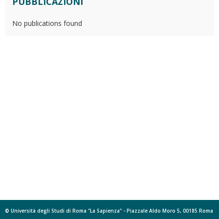
PUBBLICAZIONI
No publications found
© Università degli Studi di Roma "La Sapienza" - Piazzale Aldo Moro 5, 00185 Roma