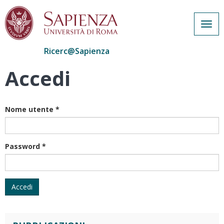
Togg
navig
Ricerc@Sapienza
Accedi
Salta
al
contenuto
principale
Nome utente
*
Password
*
Accedi