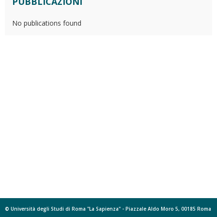
PUBBLICAZIONI
No publications found
© Università degli Studi di Roma "La Sapienza" - Piazzale Aldo Moro 5, 00185 Roma