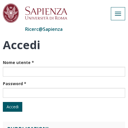
Togg
navig
Ricerc@Sapienza
Accedi
Salta
al
contenuto
principale
Nome utente
*
Password
*
Accedi