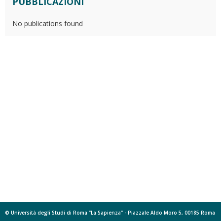
PUBBLICAZIONI
No publications found
© Università degli Studi di Roma "La Sapienza" - Piazzale Aldo Moro 5, 00185 Roma