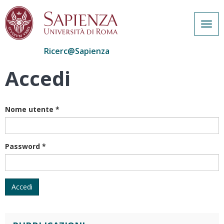
Togg
navig
Ricerc@Sapienza
Accedi
Salta
al
contenuto
principale
Nome utente
*
Password
*
Accedi