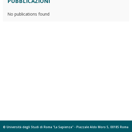
PUBBLICAZIONI
No publications found
© Università degli Studi di Roma "La Sapienza" - Piazzale Aldo Moro 5, 00185 Roma