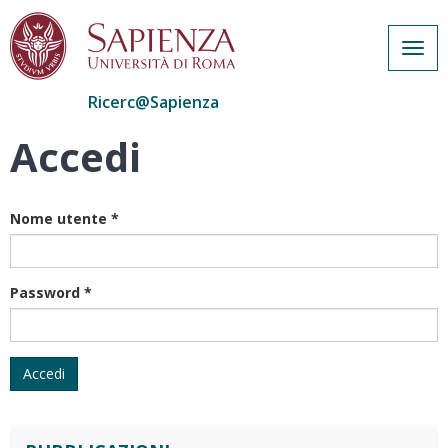
Togg
navig
Ricerc@Sapienza
Accedi
Salta
al
contenuto
principale
Nome utente
*
Password
*
Accedi