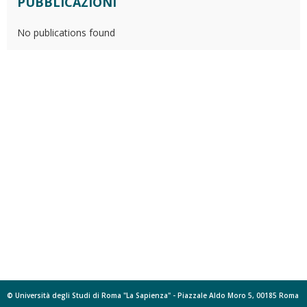
PUBBLICAZIONI
No publications found
© Università degli Studi di Roma "La Sapienza" - Piazzale Aldo Moro 5, 00185 Roma