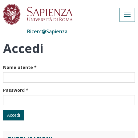
Togg
navig
Ricerc@Sapienza
Accedi
Salta
al
contenuto
principale
Nome utente
*
Password
*
Accedi