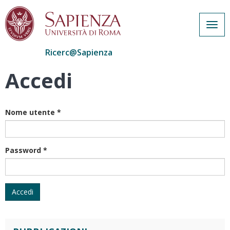
Togg
navig
Ricerc@Sapienza
Accedi
Salta
al
contenuto
principale
Nome utente
*
Password
*
Accedi