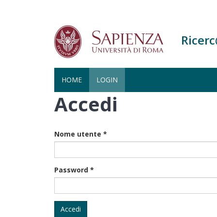
Ricer
HOME
LOGIN
Accedi
Salta
al
contenuto
principale
Nome utente
*
Password
*
Accedi