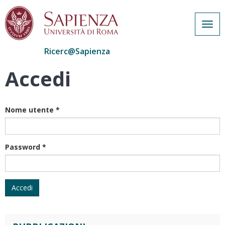
Togg
navig
Ricerc@Sapienza
Accedi
Salta
al
contenuto
principale
Nome utente
*
Password
*
Accedi