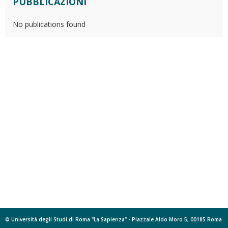
PUBBLICAZIONI
No publications found
© Università degli Studi di Roma "La Sapienza" - Piazzale Aldo Moro 5, 00185 Roma