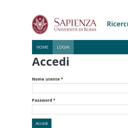
Ricer
HOME
LOGIN
Accedi
Salta
al
contenuto
principale
Nome utente
*
Password
*
Accedi