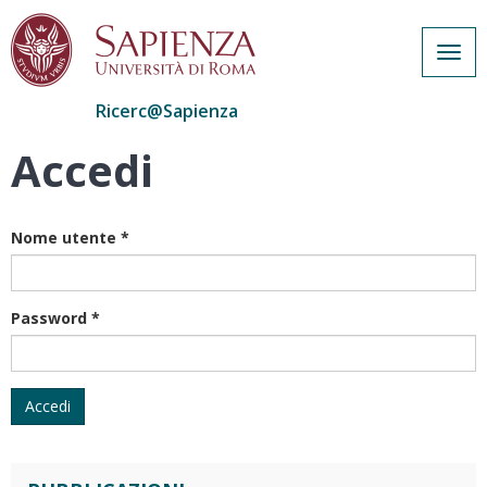
Togg
navig
Ricerc@Sapienza
Accedi
Salta
al
contenuto
principale
Nome utente
*
Password
*
Accedi