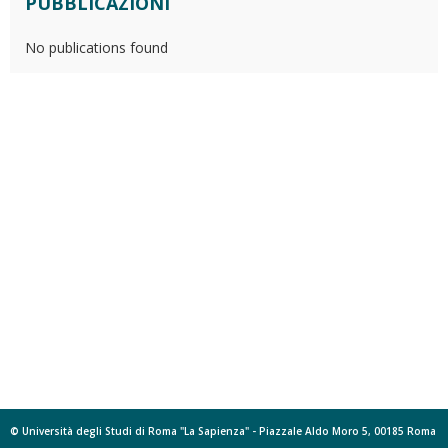
PUBBLICAZIONI
No publications found
© Università degli Studi di Roma "La Sapienza" - Piazzale Aldo Moro 5, 00185 Roma