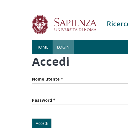
Ricer
HOME
LOGIN
Accedi
Salta
al
contenuto
principale
Nome utente
*
Password
*
Accedi