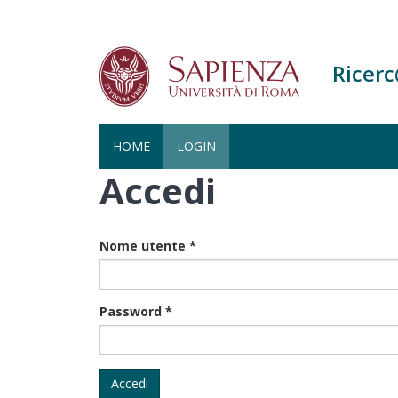
Ricer
HOME
LOGIN
Accedi
Salta
al
contenuto
principale
Nome utente
*
Password
*
Accedi