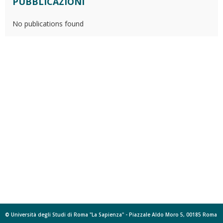
PUBBLICAZIONI
No publications found
© Università degli Studi di Roma "La Sapienza" - Piazzale Aldo Moro 5, 00185 Roma