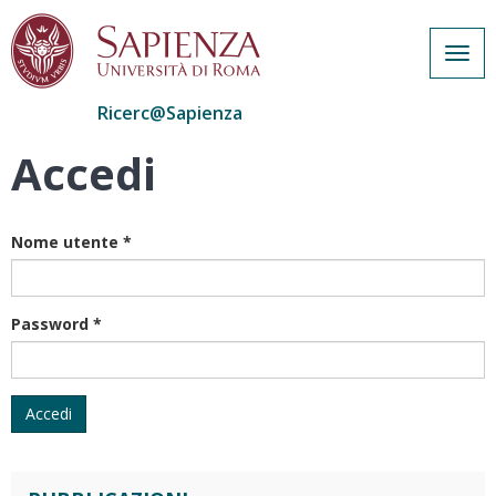
Togg
navig
Ricerc@Sapienza
Accedi
Salta
al
contenuto
principale
Nome utente
*
Password
*
Accedi