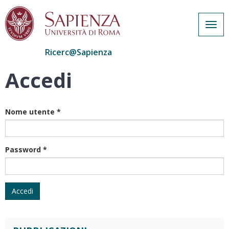
Togg
navig
Ricerc@Sapienza
Accedi
Salta
al
contenuto
principale
Nome utente
*
Password
*
Accedi