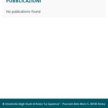
PUBBLICAZIONI
No publications found
© Università degli Studi di Roma "La Sapienza" - Piazzale Aldo Moro 5, 00185 Roma