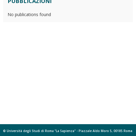
PUBBLICAZIONI
No publications found
© Università degli Studi di Roma "La Sapienza" - Piazzale Aldo Moro 5, 00185 Roma