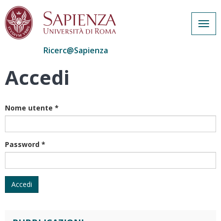
Togg
navig
Ricerc@Sapienza
Accedi
Salta
al
contenuto
principale
Nome utente
*
Password
*
Accedi