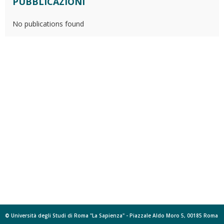
PUBBLICAZIONI
No publications found
© Università degli Studi di Roma "La Sapienza" - Piazzale Aldo Moro 5, 00185 Roma