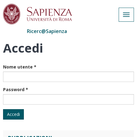
Togg
navig
Ricerc@Sapienza
Accedi
Salta
al
contenuto
principale
Nome utente
*
Password
*
Accedi