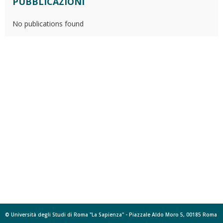
PUBBLICAZIONI
No publications found
© Università degli Studi di Roma "La Sapienza" - Piazzale Aldo Moro 5, 00185 Roma