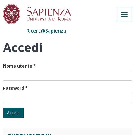
Togg
navig
Ricerc@Sapienza
Accedi
Salta
al
contenuto
principale
Nome utente
*
Password
*
Accedi