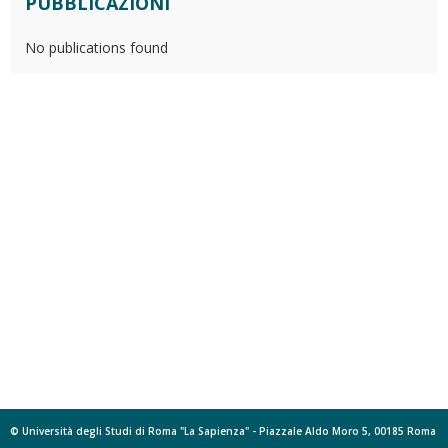
PUBBLICAZIONI
No publications found
© Università degli Studi di Roma "La Sapienza" - Piazzale Aldo Moro 5, 00185 Roma