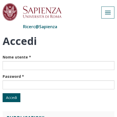
Togg
navig
Ricerc@Sapienza
Accedi
Salta
al
contenuto
principale
Nome utente
*
Password
*
Accedi